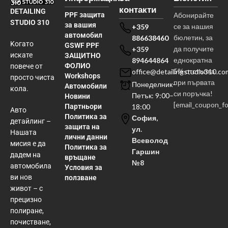
контакти
DETAILING
PPF защита
Абонирайте
STUDIO 310
за вашия
се за нашия
+359
автомобил
бюлетин, за
886638460
Kогато
GSWF PPF
да получите
+359
искате
ЗАЩИТНО
еднократна
894644864
ФОЛИО
повече от
5% отстъпка
office@detailingstudio310.co
Workshops
просто чиста
при първата
Понеделник–
Автомобили
кола.
си поръчка!
Петък: 9:00–
Новини
[email_coupon_f
Партньори
18:00
Авто
Политика за
София,
детайлинг –
защита на
ул.
Нашата
лични данни
Всеволод
мисия е да
Политика за
Гаршин
дадем на
връщане
№8
автомобила
Условия за
ви нов
ползване
живот – с
прецизно
полиране,
почистване,