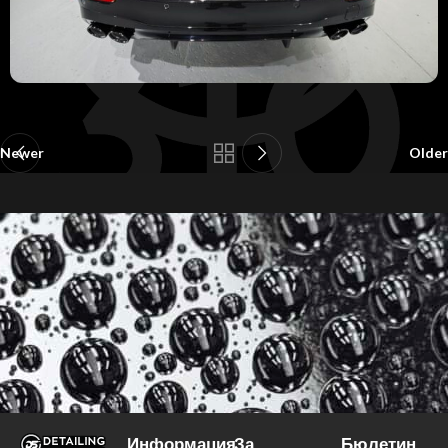
Newer
Older
Информация
За
Бюлетин