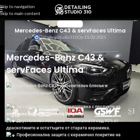
Skip to navigation
Skip to main content
АВТОМОБИЛИ
Mercedes-Benz C43 & servFaces Ultima
DetailingStudio310
On 11.02.2025
Mercedes-Benz C43 &
servFaces Ultima
Mercedes-Benz C43 – ослепителен блясък и
професионална защита!
Детайлно почистване и подготовка с продукти на
servFaces Bulgaria
,
Gtechniq Bulgaria
.
Двустъпково полиране – премахнати над 90% от
драскотините и остатъците от старата керамика.
Професионална защита с керамично покритие на