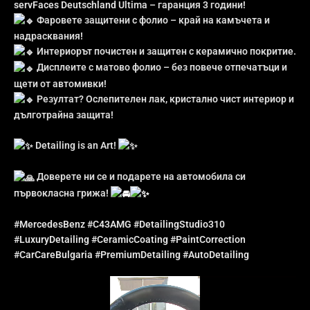
servFaces Deutschland
Ultima – гаранция 3 години!
Фаровете защитени с фолио – край на камъчета и
надрасквания!
Интериорът почистен и защитен с керамично покритие.
Дисплеите с матово фолио – без повече отпечатъци и
щети от автомивки!
Резултат? Ослепителен лак, кристално чист интериор и
дълготрайна защита!
Detailing is an Art!
Доверете ни се и подарете на автомобила си
първокласна грижа!
#MercedesBenz
#C43AMG
#DetailingStudio310
#LuxuryDetailing
#CeramicCoating
#PaintCorrection
#CarCareBulgaria
#PremiumDetailing
#AutoDetailing