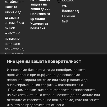
София,
детайлинг –
защита на
ул.
Нашата
лични данни
Всеволод
мисия е да
Политика за
Гаршин
дадем на
връщане
№8
автомобила
Условия за
ви нов
ползване
живот – с
прецизно
полиране,
почистване,
внимателно
възстановяване
Ние ценим вашата поверителност
и
Използваме бисквитки, за да подобрим вашето
дълготрайна
преживяване при сърфиране, да показваме
защита.
персонализирани реклами или съдържание и да
Резултатът?
анализираме нашия трафик. С натискането на
Колата ви
„Приемам всички“ вие се съгласявате с използването
изглежда и
на бисквитки от наша страна. Можете да промените или
се усеща по-
оттеглите съгласието си по всяко време, като натиснете
добре от
иконата за предпочитания относно
деня, в който