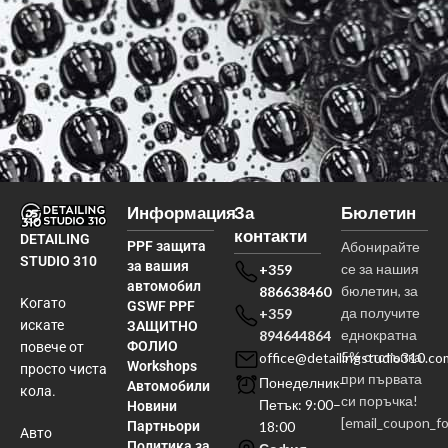
Информация
За
Бюлетин
контакти
DETAILING
PPF защита
Абонирайте
STUDIO 310
за вашия
се за нашия
+359
автомобил
бюлетин, за
886638460
Kогато
GSWF PPF
да получите
+359
искате
ЗАЩИТНО
еднократна
894644864
ФОЛИО
повече от
5% отстъпка
office@detailingstudio310.co
Workshops
просто чиста
при първата
Понеделник–
Автомобили
кола.
си поръчка!
Петък: 9:00–
Новини
[email_coupon_f
Партньори
18:00
Авто
Политика за