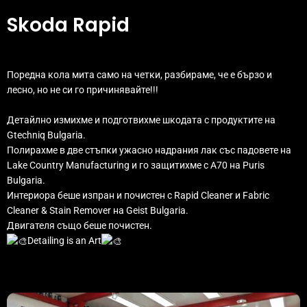
Skoda Rapid
Поредна кола мита само на четки, разбираме, че е бързо и
лесно, но не си го причинявайте!!!
Детайлно измихме и подготвихме шкодата с продуктите на
Gtechniq Bulgaria
.
Полирахме в две стъпки ужасно надрания лак със падовете на
Lake Country Manufacturing
и го защитихме с А70 на
Puris
Bulgaria
.
Интериора беше изпран и почистен с Rapid Cleaner и Fabric
Cleaner & Stain Remover на
Geist Bulgaria
.
Двигателя също беше почистен.
Detailing is an Art