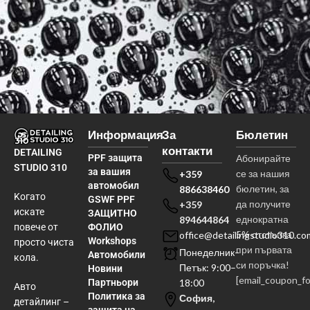
Информация
За
Бюлетин
контакти
DETAILING
PPF защита
Абонирайте
STUDIO 310
за вашия
се за нашия
+359
автомобил
бюлетин, за
886638460
Kогато
GSWF PPF
да получите
+359
искате
ЗАЩИТНО
еднократна
894644864
ФОЛИО
повече от
5% отстъпка
office@detailingstudio310.co
Workshops
просто чиста
при първата
Понеделник–
Автомобили
кола.
си поръчка!
Петък: 9:00–
Новини
[email_coupon_f
Партньори
18:00
Авто
Политика за
София,
детайлинг –
защита на