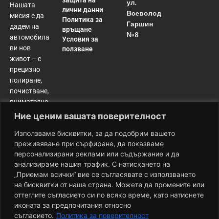
ул.
Нашата
лични данни
Всеволод
мисия е да
Политика за
Гаршин
дадем на
връщане
№8
автомобила
Условия за
ви нов
ползване
живот – с
прецизно
полиране,
почистване,
внимателно
възстановяване
Ние ценим вашата поверителност
и
Използваме бисквитки, за да подобрим вашето
дълготрайна
преживяване при сърфиране, да показваме
защита.
персонализирани реклами или съдържание и да
Резултатът?
анализираме нашия трафик. С натискането на
Колата ви
„Приемам всички“ вие се съгласявате с използването
изглежда и
на бисквитки от наша страна. Можете да промените или
се усеща по-
оттеглите съгласието си по всяко време, като натиснете
добре от
иконата за предпочитания относно
деня, в който
съгласието.
Политика за поверителност