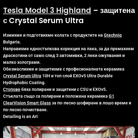
Tesla Model 3 Highland
– защитена
с Crystal Serum Ultra
Измихме и подготвихме колата с продуктите на
Gtechniq
Bulgaria.
Направихме едностъпкова корекция на лака, за да премахнем
драскотини от само след 3 автомивки, 2 леки ожулвания и
малко холограми.
Обезмаслихме и защитихме с професионалната керамика
Crystal Serum Ultra
10Н и топ слой EXOv5 Ultra Durable
Hydrophobic Coating.
Cтопове
бяха полирани и защитени с CSU и EXOv5.
Стъклата също са полирани и положена керамика
G1
ClearVision Smart Glass
за по-лесно шофиране в лошо време и
по-лесно почистване.
Detailing is an Art