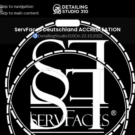
Skip to navigation
Skip to main content
ПОСТИЖЕНИЯ
ServFaces Deutschland ACCREDITATION
DetailingStudio310
On 22.10.2022