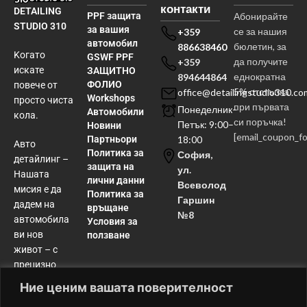
контакти
DETAILING
PPF защита
Абонирайте
STUDIO 310
за вашия
се за нашия
+359
автомобил
бюлетин, за
886638460
Kогато
GSWF PPF
да получите
+359
искате
ЗАЩИТНО
еднократна
894644864
ФОЛИО
повече от
5% отстъпка
office@detailingstudio310.co
Workshops
просто чиста
при първата
Понеделник–
Автомобили
кола.
си поръчка!
Петък: 9:00–
Новини
[email_coupon_f
Партньори
18:00
Авто
Политика за
София,
детайлинг –
защита на
ул.
Нашата
лични данни
Всеволод
мисия е да
Политика за
Гаршин
дадем на
връщане
№8
автомобила
Условия за
ви нов
ползване
живот – с
прецизно
полиране,
Ние ценим вашата поверителност
почистване,