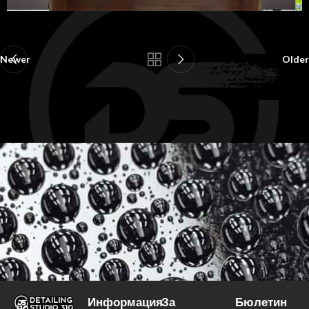
Newer
Older
Информация
За
Бюлетин