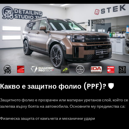
Какво е защитно фолио (PPF)? 🛡️
Защитното фолио е прозрачен или матиран уретанов слой, който се
залепва върху боята на автомобила. Основните му предимства са:
Физическа защита от камъчета и механични удари