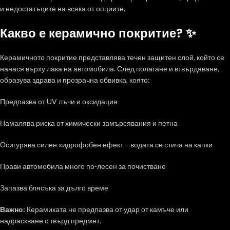
и недостатъците на всяка от опциите.
Какво е керамично покритие? ✨
Керамичното покритие представлява течен защитен слой, който се
нанася върху лака на автомобила. След полагане и втвърдяване,
образува здрава и прозрачна обвивка, която:
Предпазва от UV лъчи и оксидация
Намалява риска от химически замърсявания и петна
Осигурява силен хидрофобен ефект – водата се стича на капки
Прави автомобила много по-лесен за почистване
Запазва блясъка за дълго време
Важно:
Керамиката не предпазва от удар от камъче или
надраскване с твърд предмет.