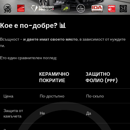
Кое е по-добре? 📊
Всъщност –
и двете имат своето място
, в зависимост от нуждите
ти.
Ето един сравнителен поглед:
КЕРАМИЧНО
ЗАЩИТНО
ПОКРИТИЕ
ФОЛИО (PPF)
Цена
По-достъпно
По-скъпо
Защита от
Не
Да
камъчета