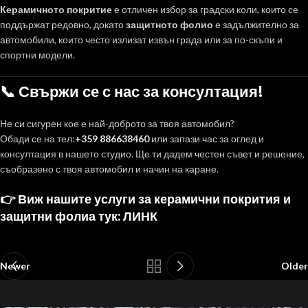
Керамичното покритие
е отличен избор за градски коли, които се
поддържат редовно, докато
защитното фолио
е задължително за
автомобили, които често излизат извън града или за по-скъпи и
спортни модели.
📞 Свържи се с нас за консултация!
Не си сигурен кое е най-доброто за твоя автомобил?
Обади се на тел:
+359 886638460
или запази час за оглед и
консултация в нашето студио. Ще ти дадем честен съвет и решение,
съобразено с твоя автомобил и начин на каране.
👉
Виж нашите услуги за керамични покрития и
защитни фолиа тук:
ЛИНК
Newer
Older