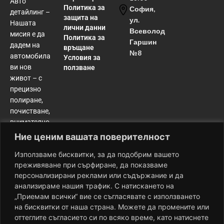
Авто
Политика за
София,
детайлинг –
защита на
ул.
Нашата
лични данни
Всеволод
мисия е да
Политика за
Гаршин
дадем на
връщане
№8
автомобила
Условия за
ви нов
ползване
живот – с
прецизно
полиране,
почистване,
внимателно
възстановяване
Ние ценим вашата поверителност
и
Използваме бисквитки, за да подобрим вашето
дълготрайна
преживяване при сърфиране, да показваме
защита.
персонализирани реклами или съдържание и да
Резултатът?
анализираме нашия трафик. С натискането на
Колата ви
„Приемам всички“ вие се съгласявате с използването
изглежда и
на бисквитки от наша страна. Можете да промените или
се усеща по-
оттеглите съгласието си по всяко време, като натиснете
добре от