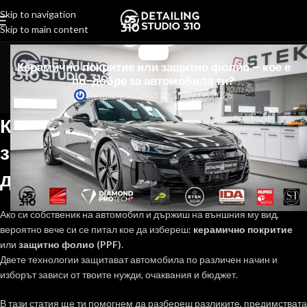
Skip to navigation
Skip to main content
СТАТИИ
Керамично покритие или защитно фолио – кое е
по-добре за автомобила ти?
DetailingStudio310
On 29.06.2025
Керамично покритие или
защитно фолио – кое е по-
добре за автомобила ти?
Ако си собственик на автомобил и държиш на външния му вид,
вероятно вече си се питал кое да избереш:
керамично покритие
или
защитно фолио (PPF)
.
Двете технологии защитават автомобила по различен начин и
изборът зависи от твоите нужди, очаквания и бюджет.
В тази статия ще ти помогнем да разбереш разликите, предимствата