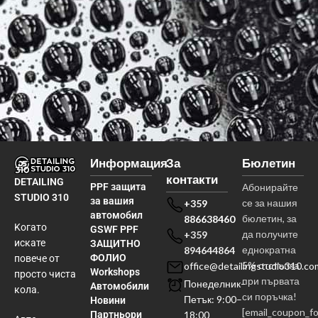
Информация
За
Бюлетин
контакти
DETAILING
PPF защита
Абонирайте
STUDIO 310
за вашия
се за нашия
+359
автомобил
бюлетин, за
886638460
Kогато
GSWF PPF
да получите
+359
искате
ЗАЩИТНО
еднократна
894644864
ФОЛИО
повече от
5% отстъпка
office@detailingstudio310.co
Workshops
просто чиста
при първата
Понеделник–
Автомобили
кола.
си поръчка!
Петък: 9:00–
Новини
[email_coupon_f
Партньори
18:00