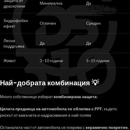
Защита от
Минимална
Да
драскотини
Хидрофобен
Отличен
Среден
ефект
Лесна
Да
Да
поддръжка
Живот
3–10 години
5–15 години
Най-добрата комбинация 💡
Много собственици избират
комбинирана защита
:
Цялата предница на автомобила се облепва с PPF
, където
рискът от камъчета и надрасквания е най-голям
Останалата част от автомобила се покрива с
керамично покритие
,